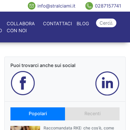
info@stralciami.it
0287157741
COLLABORA
CONTATTACI
BLOG
O
CON NOI
Puoi trovarci anche sui social
Popolari
Recenti
Raccomandata RKE: che cos’è, come