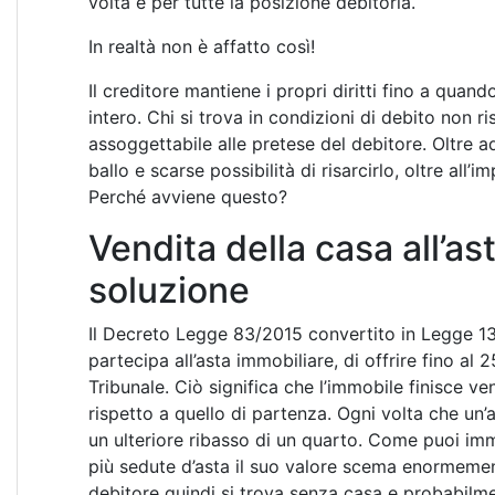
volta e per tutte la posizione debitoria.
In realtà non è affatto così!
Il creditore mantiene i propri diritti fino a qua
intero. Chi si trova in condizioni di debito non ri
assoggettabile alle pretese del debitore. Oltre a
ballo e scarse possibilità di risarcirlo, oltre all’
Perché avviene questo?
Vendita della casa all’as
soluzione
Il Decreto Legge 83/2015 convertito in Legge 132
partecipa all’asta immobiliare, di offrire fino al 
Tribunale. Ciò significa che l’immobile finisce 
rispetto a quello di partenza. Ogni volta che un’
un ulteriore ribasso di un quarto. Come puoi im
più sedute d’asta il suo valore scema enormement
debitore quindi si trova senza casa e probabilm