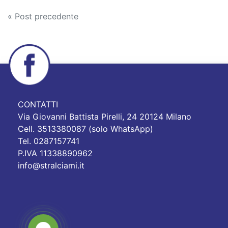
Navigazione
« Post precedente
articoli
CONTATTI
Via Giovanni Battista Pirelli, 24 20124 Milano
Cell. 3513380087 (solo WhatsApp)
Tel. 0287157741
P.IVA 11338890962
info@stralciami.it