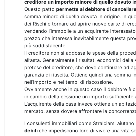
creditore un importo minore di quello dovuto in 
Questo patto
permette al debitore di cancellar
somma minore di quella dovuta in origine. In qu
dei Rischi e tornare ad aprire nuove carte di cred
vendendo l’immobile a un acquirente interessato s
prezzo che interessa inevitabilmente questa pr
più soddisfacente.
Il creditore non si addossa le spese della procedur
all’asta. Generalmente i risultati economici della 
pretese del creditore, che deve continuare ad ag
garanzia di riuscita. Ottiene quindi una somma i
nell’importo e nei tempi di riscossione.
Ovviamente anche in questo caso il debitore è co
in cambio della cessione un importo sufficiente a 
L’acquirente della casa invece ottiene un abitaz
mercato, senza dovere affrontare la concorrenza d
I consulenti immobiliari come Stralciami aiutano i
debiti
che impediscono loro di vivere una vita se