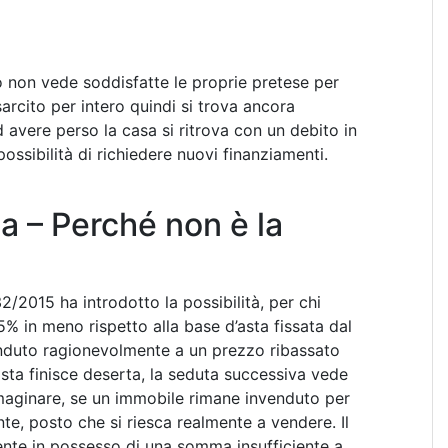
ndo non vede soddisfatte le proprie pretese per
sarcito per intero quindi si trova ancora
d avere perso la casa si ritrova con un debito in
impossibilità di richiedere nuovi finanziamenti.
ta – Perché non è la
/2015 ha introdotto la possibilità, per chi
25% in meno rispetto alla base d’asta fissata dal
venduto ragionevolmente a un prezzo ribassato
asta finisce deserta, la seduta successiva vede
maginare, se un immobile rimane invenduto per
e, posto che si riesca realmente a vendere. Il
ente in possesso di una somma insufficiente a