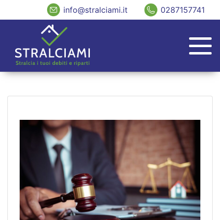
info@stralciami.it
0287157741