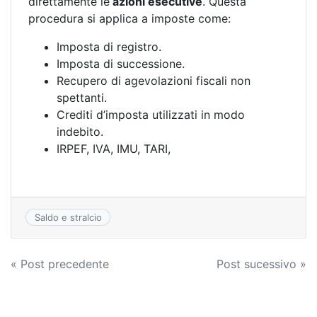
direttamente le
azioni esecutive
. Questa
procedura si applica a imposte come:
Imposta di registro.
Imposta di successione.
Recupero di agevolazioni fiscali non
spettanti.
Crediti d’imposta utilizzati in modo
indebito.
IRPEF, IVA, IMU, TARI,
Saldo e stralcio
Navigazione
« Post precedente
Post sucessivo »
articoli