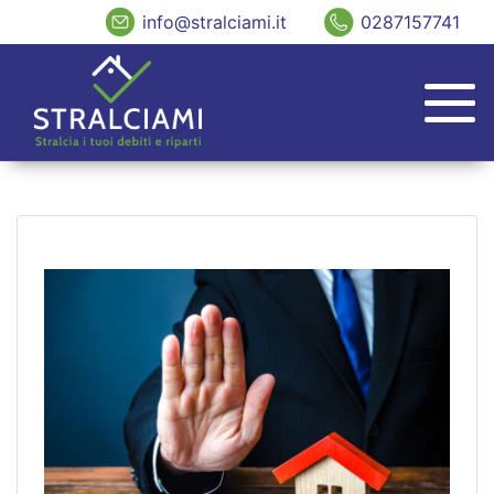
info@stralciami.it
0287157741