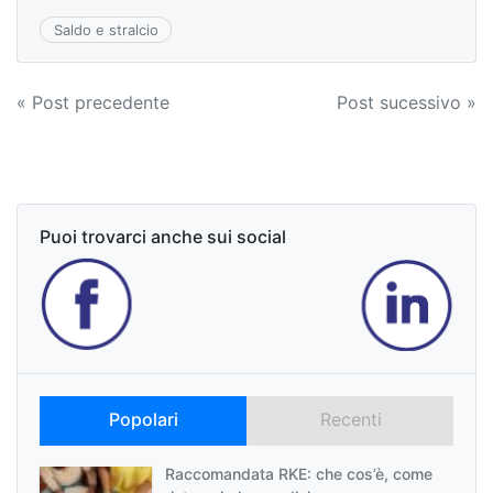
Saldo e stralcio
Navigazione
« Post precedente
Post sucessivo »
articoli
Puoi trovarci anche sui social
Popolari
Recenti
Raccomandata RKE: che cos’è, come