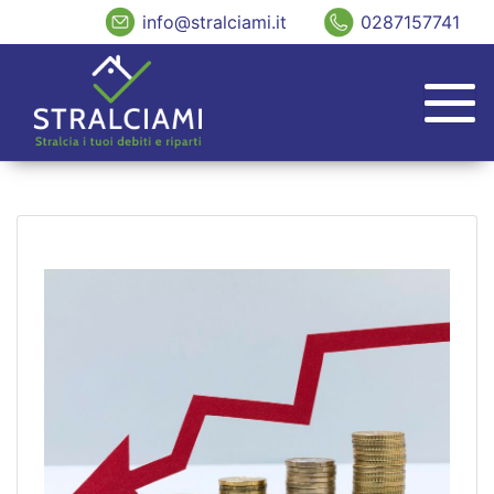
info@stralciami.it
0287157741