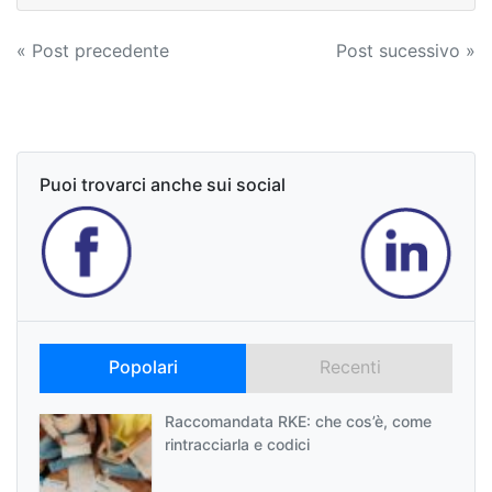
Navigazione
« Post precedente
Post sucessivo »
articoli
Puoi trovarci anche sui social
Popolari
Recenti
Raccomandata RKE: che cos’è, come
rintracciarla e codici