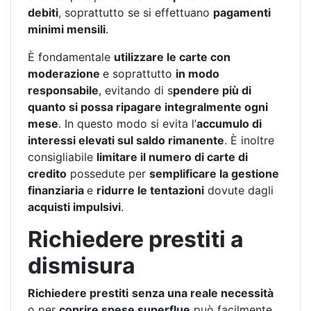
debiti
, soprattutto se si effettuano
pagamenti
minimi mensili
.
È fondamentale
utilizzare le carte con
moderazione
e soprattutto
in modo
responsabile
, evitando di s
pendere più di
quanto si possa ripagare integralmente ogni
mese
. In questo modo si evita l’
accumulo di
interessi elevati sul saldo rimanente
. È inoltre
consigliabile
limitare il numero di carte di
credito
possedute per
semplificare la gestione
finanziaria
e
ridurre le tentazioni
dovute dagli
acquisti impulsivi
.
Richiedere prestiti a
dismisura
Richiedere prestiti
senza una reale necessità
o per
coprire spese superflue
può facilmente