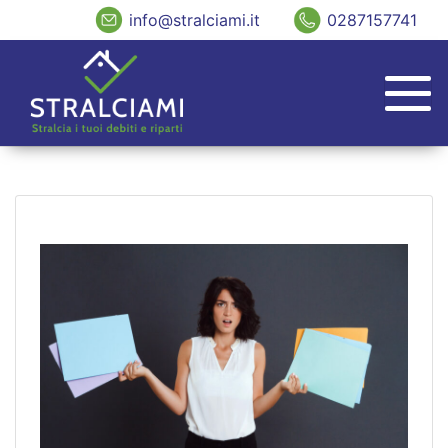
info@stralciami.it
0287157741