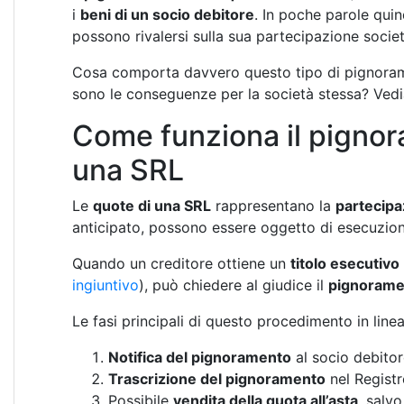
i
beni di un socio debitore
. In poche parole quin
possono rivalersi sulla sua partecipazione societ
Cosa comporta davvero questo tipo di pignoramen
sono le conseguenze per la società stessa? Vedia
Come funziona il pignor
una SRL
Le
quote di una SRL
rappresentano la
partecipa
anticipato, possono essere oggetto di esecuzion
Quando un creditore ottiene un
titolo esecutivo
ingiuntivo
), può chiedere al giudice il
pignoramen
Le fasi principali di questo procedimento in line
Notifica del pignoramento
al socio debitore
Trascrizione del pignoramento
nel Registr
Possibile
vendita della quota all’asta
, salvo