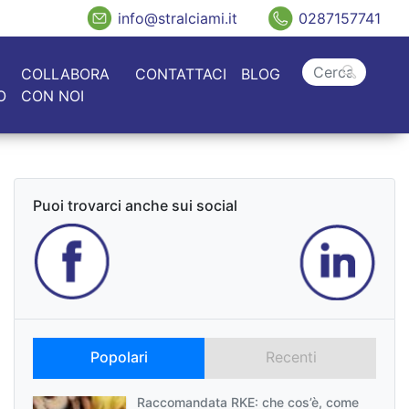
info@stralciami.it
0287157741
COLLABORA
CONTATTACI
BLOG
O
CON NOI
Puoi trovarci anche sui social
Popolari
Recenti
Raccomandata RKE: che cos’è, come