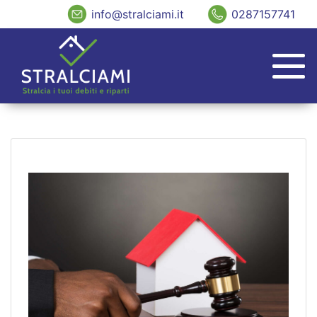
info@stralciami.it
0287157741