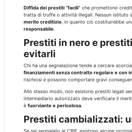
Diffida dei prestiti “facili”
che promettono credito 
tratta di truffe o attività illegali. Nessun istituto
merito creditizio
, in quanto ciò costituirebbe u
responsabile
.
Prestiti in nero e presti
evitarli
Chi ha una segnalazione tende a cercare scorcia
finanziamenti senza contratto regolare e con in
rischiosi e possono comportare gravi conseguenz
Allo stesso modo, non esistono prestiti legali se
intermediario autorizzato deve verificare il meri
è
fuorviante e pericolosa
.
Prestiti cambializzati: 
Se sei segnalato al CRIF, esistono alcune opzioni 