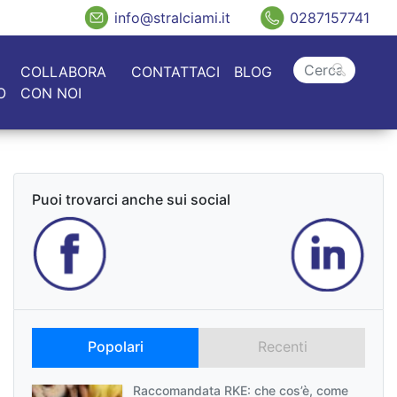
info@stralciami.it
0287157741
COLLABORA
CONTATTACI
BLOG
O
CON NOI
Puoi trovarci anche sui social
Popolari
Recenti
Raccomandata RKE: che cos’è, come