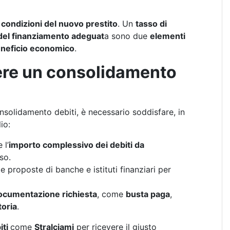
 condizioni del nuovo prestito
. Un
tasso di
del finanziamento adeguat
a sono due
elementi
eneficio economico
.
ere un consolidamento
nsolidamento debiti, è necessario soddisfare, in
io:
 l’
importo complessivo dei debiti da
so.
le proposte di banche e istituti finanziari per
cumentazione richiesta
, come
busta paga
,
toria
.
iti
come
Stralciami
per ricevere il giusto