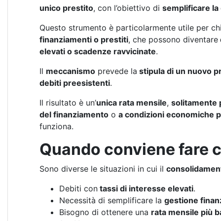
unico prestito
, con l’obiettivo di
semplificare la
Questo strumento è particolarmente utile per ch
finanziamenti o prestiti
, che possono diventare
elevati o scadenze ravvicinate
.
Il
meccanismo
prevede la
stipula di un nuovo p
debiti preesistenti
.
Il risultato è un’
unica rata mensile
,
solitamente 
del finanziamento
o
a condizioni economiche p
funziona.
Quando conviene fare c
Sono diverse le situazioni in cui il
consolidament
Debiti con
tassi di interesse elevati
.
Necessità di semplificare la
gestione finanz
Bisogno di ottenere una
rata mensile più ba