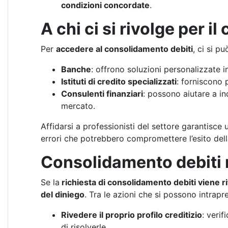
condizioni concordate
.
A chi ci si rivolge per 
Per
accedere al consolidamento debiti
, ci si pu
Banche
: offrono soluzioni personalizzate in
Istituti di credito specializzati
: forniscono p
Consulenti finanziari
: possono aiutare a in
mercato.
Affidarsi a professionisti del settore garantisce
errori che potrebbero compromettere l’esito della
Consolidamento debiti r
Se la
richiesta di consolidamento debiti viene ri
del diniego
. Tra le azioni che si possono intrapr
Rivedere il proprio profilo creditizio
: verif
di risolverle.