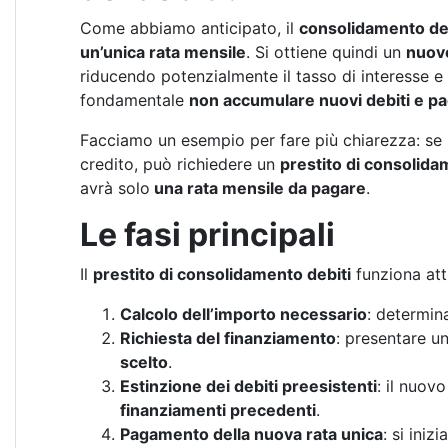
Come abbiamo anticipato, il
consolidamento dei
un’unica rata mensile
. Si ottiene quindi un
nuovo
riducendo potenzialmente il tasso di interesse e 
fondamentale
non accumulare nuovi debiti e pa
Facciamo un esempio per fare più chiarezza: se u
credito, può richiedere un
prestito di consolidam
avrà solo
una rata mensile da pagare
.
Le fasi principali
Il
prestito di consolidamento debiti
funziona attr
Calcolo dell’importo necessario
: determina
Richiesta del finanziamento
: presentare u
scelto
.
Estinzione dei debiti preesistenti
: il nuov
finanziamenti precedenti
.
Pagamento della nuova rata unica
: si inizi