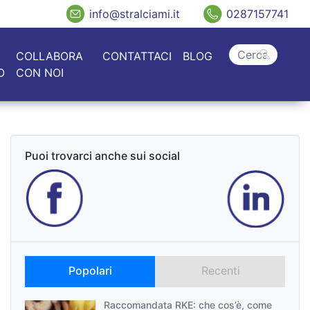
info@stralciami.it
0287157741
COLLABORA
CONTATTACI
BLOG
O
CON NOI
Puoi trovarci anche sui social
Popolari
Recenti
Raccomandata RKE: che cos’è, come