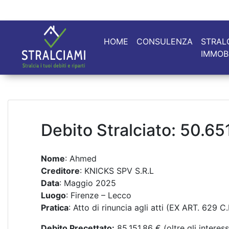
HOME
CONSULENZA
STRAL
IMMOB
Debito Stralciato: 50.65
Nome
: Ahmed
Creditore
: KNICKS SPV S.R.L
Data
: Maggio 2025
Luogo
: Firenze – Lecco
Pratica
: Atto di rinuncia agli atti (EX ART. 629 C.
Debito Precettato:
85.151,86 € (oltre gli interes