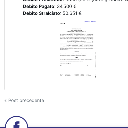
Debito Pagato
: 34.500 €
Debito Stralciato
: 50.651 €
Navigazione
« Post precedente
articoli