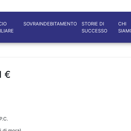
CIO
SOVRAINDEBITAMENTO
STORIE DI
CHI
ILIARE
SUCCESSO
SIAM
1 €
P.C.
si di mora)