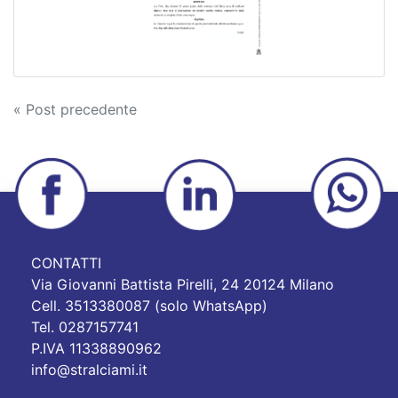
Navigazione
« Post precedente
articoli
CONTATTI
Via Giovanni Battista Pirelli, 24 20124 Milano
Cell. 3513380087 (solo WhatsApp)
Tel. 0287157741
P.IVA 11338890962
info@stralciami.it